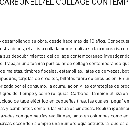
O CARBONELL/EL COLLAGE CONTEM
o desarrollando su obra, desde hace más de 10 años. Consecue
mostraciones, el artista calladamente realiza su labor creativa e
 a sus descubrimientos del collage contemporáneo investigan
el trabajar una técnica particular de collage contemporáneo que
de maletas, timbres fiscales, estampillas, latas de cervezas, bot
aques, tarjetas de créditos, billetes fuera de circulación. En un
erizada por el consumo, la acumulación y las estrategias de prod
igios del tiempo y como reliquias. Carbonell también utiliza e
nucioso de tape eléctrico en pequeñas tiras, las cuales “pega” 
vas y cambiantes como rutas visuales cinéticas. Realiza igualme
azadas con geometrías rectilíneas, tanto en columnas como en f
marcas esconden siempre una numerología estructural que es el