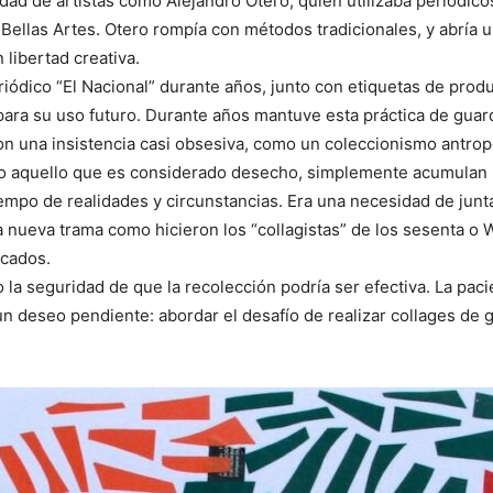
ad de artistas como Alejandro Otero, quien utilizaba periódico
 Bellas Artes. Otero rompía con métodos tradicionales, y abría u
 libertad creativa.
iódico “El Nacional” durante años, junto con etiquetas de produ
ra su uso futuro. Durante años mantuve esta práctica de guarda
n una insistencia casi obsesiva, como un coleccionismo antrop
odo aquello que es considerado desecho, simplemente acumulan 
iempo de realidades y circunstancias. Era una necesidad de jun
 nueva trama como hicieron los “collagistas” de los sesenta o
icados.
o la seguridad de que la recolección podría ser efectiva. La paci
n deseo pendiente: abordar el desafío de realizar collages de 