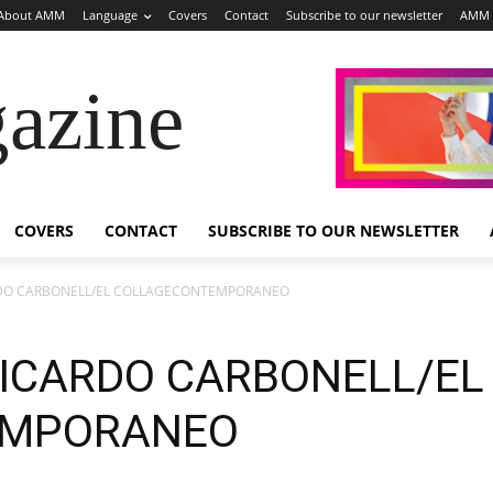
About AMM
Language
Covers
Contact
Subscribe to our newsletter
AMM 
azine
COVERS
CONTACT
SUBSCRIBE TO OUR NEWSLETTER
RDO CARBONELL/EL COLLAGECONTEMPORANEO
RICARDO CARBONELL/EL
EMPORANEO