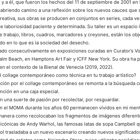
o y a él, que fueron los hechos del 11 de septiembre de 2001 en
la abriendo camino a una reflexión sobre los nuevos cauces que
ativa, sus obras se producen en conjuntos en series, cada vez 
de laboriosidad paciente y determinada. Su taller es un espaci
e trabajo, libros, cuadros, marcadores y creyones, están los o
do en lo que es la sociedad del desecho.
pado consecutivamente en exposiciones curadas en Curator’s Voi
alm Beach, en Hamptons Art Fair y ICFF New York. Su obra ha p
en el contexto de la Bienal de Venecia (2019, 2022).
 el collage contemporáneo como técnica en tu trabajo artístico?
nación por el collage contemporáneo se remonta a la búsqueda 
nción en una caja especial.
n una suerte de pasión por recolectar, por resguardar.
en el MOMA durante los años 60 permanecen vívidos en mi ment
a manera como recolocaban los fragmentos de imágenes diferent
icónicas de Andy Warhol, las famosas latas de sopa Campbell q
l trasladaba a un nuevo escenario creando nuevos significado