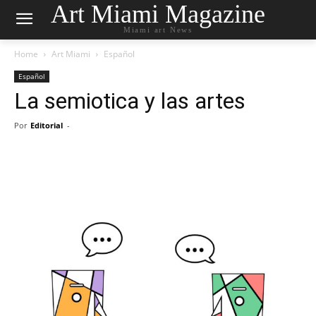
Art Miami Magazine
Miami art News
Home
Art Miami
Español
Español
La semiotica y las artes
Por
Editorial
-