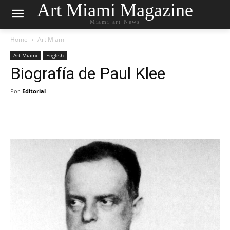
Art Miami Magazine
Miami art News
Home
Art Miami
Art Miami
English
Biografía de Paul Klee
Por
Editorial
-