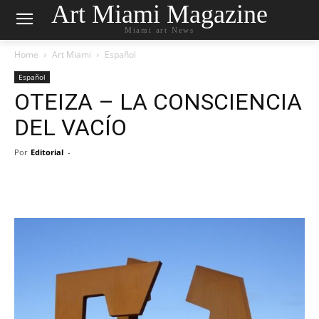
Art Miami Magazine
Miami art News
Home
Art Miami
Español
Español
OTEIZA – LA CONSCIENCIA
DEL VACÍO
Por
Editorial
-