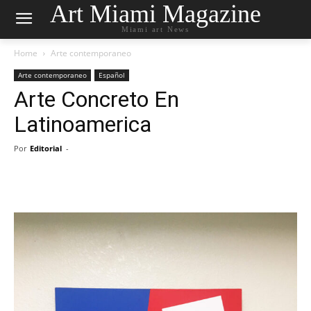
Art Miami Magazine
Miami art News
Home
Arte contemporaneo
Arte contemporaneo
Español
Arte Concreto En
Latinoamerica
Por
Editorial
-