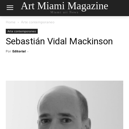
Art Miami Magazine
Miami art News
Home
Arte contemporaneo
Arte contemporaneo
Sebastián Vidal Mackinson
Por
Editorial
-