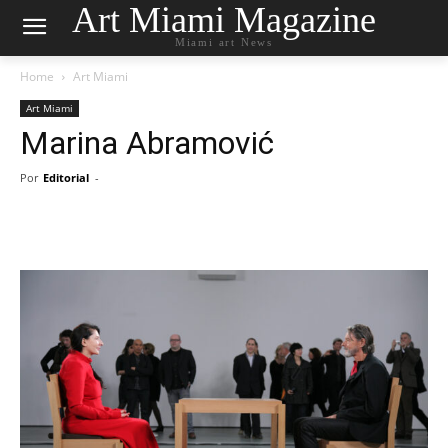
Art Miami Magazine
Miami art News
Home
Art Miami
Art Miami
Marina Abramović
Por
Editorial
-