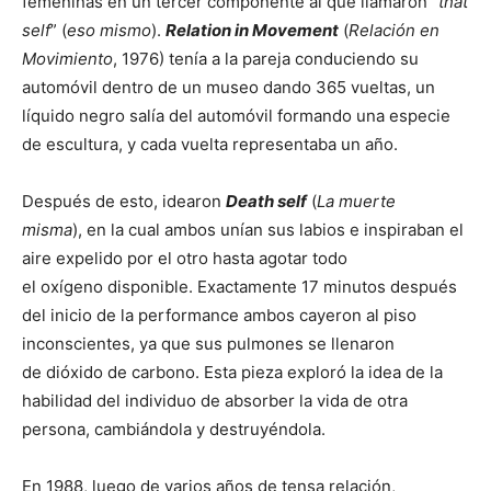
femeninas en un tercer componente al que llamaron “
that
self
” (
eso mismo
).
Relation in Movement
(
Relación en
Movimiento
, 1976) tenía a la pareja conduciendo su
automóvil dentro de un museo dando 365 vueltas, un
líquido negro salía del automóvil formando una especie
de escultura, y cada vuelta representaba un año.
Después de esto, idearon
Death self
(
La muerte
misma
), en la cual ambos unían sus labios e inspiraban el
aire expelido por el otro hasta agotar todo
el oxígeno disponible. Exactamente 17 minutos después
del inicio de la performance ambos cayeron al piso
inconscientes, ya que sus pulmones se llenaron
de dióxido de carbono. Esta pieza exploró la idea de la
habilidad del individuo de absorber la vida de otra
persona, cambiándola y destruyéndola.
En 1988, luego de varios años de tensa relación,