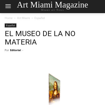
Art Miami Magazine
Miami art News
Home
Art Miami
Español
Español
EL MUSEO DE LA NO
MATERIA
Por
Editorial
-