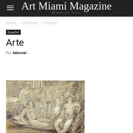
Art Miami Magazine
Miami art News
Home
Art Miami
Español
Español
Arte
Por
Editorial
-