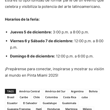
Esta es tu oportunidad de formar parte de un evento que
celebra y visibiliza la potencia del arte latinoamericano.
Horarios de la feria:
Jueves 5 de diciembre:
3:00 p.m. a 8:00 p.m.
Viernes 6 y Sábado 7 de diciembre:
12:00 p.m. a 8:00
p.m.
Domingo 8 de diciembre:
12:00 p.m. a 6:00 p.m.
¡Prepárense para conectar, inspirarse y mostrar su visión
al mundo en Pinta Miami 2025!
TAGS
América Central
América del Sur
Argentina
Bolivia
Brasil
Caribe
Chile
Colombia
Costa Rica
cuba
Ecuador
El Salvador
Guadalupe
Guatemala
Guayana Francesa
Haití
Honduras
Martinica
México