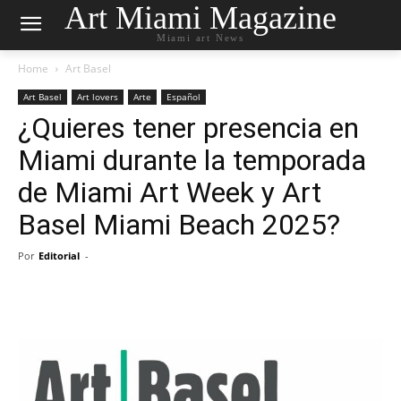
Art Miami Magazine
Miami art News
Home
Art Basel
Art Basel
Art lovers
Arte
Español
¿Quieres tener presencia en
Miami durante la temporada
de Miami Art Week y Art
Basel Miami Beach 2025?
Por
Editorial
-