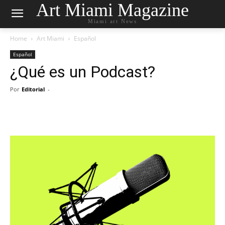
Art Miami Magazine
Miami art News
Home
Art Miami
Español
Español
¿Qué es un Podcast?
Por
Editorial
-