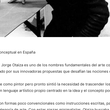
 conceptual en España
 Jorge Otaiza es uno de los nombres fundamentales del arte co
acado por sus innovadoras propuestas que desafían las nociones 
 como pintor pero pronto sintió la necesidad de trascender los l
n lenguaje artístico propio centrado en la idea y el concepto por
n formas poco convencionales como instrucciones escritas, par
ategoría de arte. Con estas piezas minimalistas, Otaiza buscab