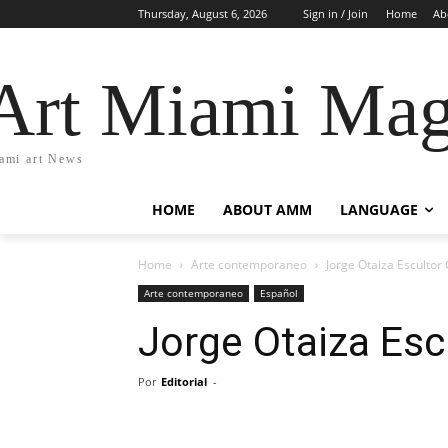
Thursday, August 6, 2026
Sign in / Join
Home
Ab
Art Miami Mag
ami art News
HOME
ABOUT AMM
LANGUAGE
Home
Arte contemporaneo
Jorge Otaiza Escultor
Arte contemporaneo
Español
Jorge Otaiza Esc
Por
Editorial
-