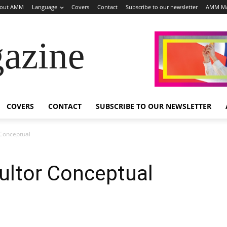
out AMM
Language
Covers
Contact
Subscribe to our newsletter
AMM Ma
azine
COVERS
CONTACT
SUBSCRIBE TO OUR NEWSLETTER
 Conceptual
ultor Conceptual