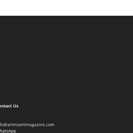
ontact Us
nfo@artmiamimagazine.com
hatsApp