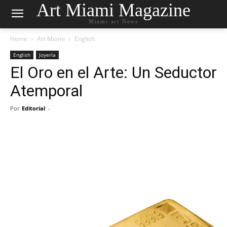
Art Miami Magazine
Miami art News
Home
Art Miami
English
English
Joyería
El Oro en el Arte: Un Seductor
Atemporal
Por
Editorial
-