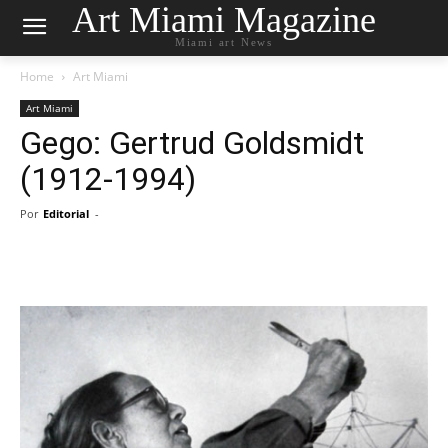
Art Miami Magazine
Miami art News
Home
Art Miami
Art Miami
Gego: Gertrud Goldsmidt
(1912-1994)
Por
Editorial
-