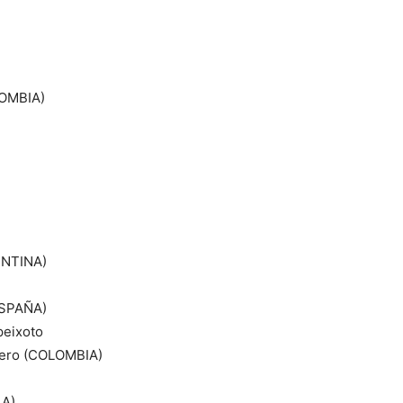
LOMBIA)
ENTINA)
(ESPAÑA)
peixoto
rrero (COLOMBIA)
LA)