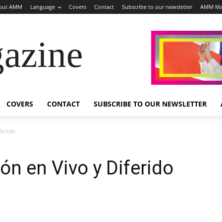
out AMM
Language
Covers
Contact
Subscribe to our newsletter
AMM Ma
azine
COVERS
CONTACT
SUBSCRIBE TO OUR NEWSLETTER
ferido
ón en Vivo y Diferido