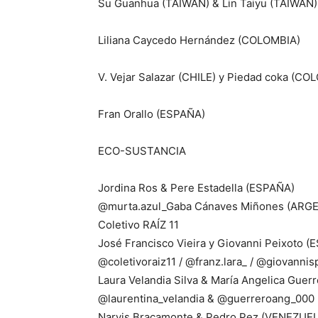
Su Guanhua (TAIWAN) & Lin Taiyu (TAIWAN)
Liliana Caycedo Hernández (COLOMBIA)
V. Vejar Salazar (CHILE) y Piedad coka (CO
Fran Orallo (ESPAÑA)
ECO-SUSTANCIA
Jordina Ros & Pere Estadella (ESPAÑA)
@murta.azul_Gaba Cánaves Miñones (ARG
Coletivo RAÍZ 11
José Francisco Vieira y Giovanni Peixoto 
@coletivoraiz11 / @franz.lara_ / @giovannis
Laura Velandia Silva & María Angelica Gue
@laurentina_velandia & @guerreroang_000
Narvis Bracamonte & Pedro Pez (VENEZUE