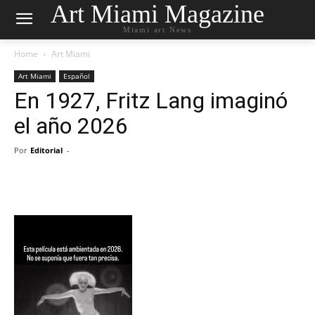
Art Miami Magazine
Miami art News
Home
Art Miami
Art Miami
Español
En 1927, Fritz Lang imaginó
el año 2026
Por
Editorial
-