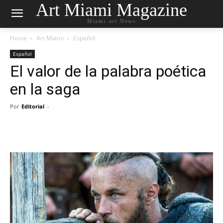
Art Miami Magazine
Miami art News
Home
Art Miami
Español
Español
El valor de la palabra poética
en la saga
Por
Editorial
-