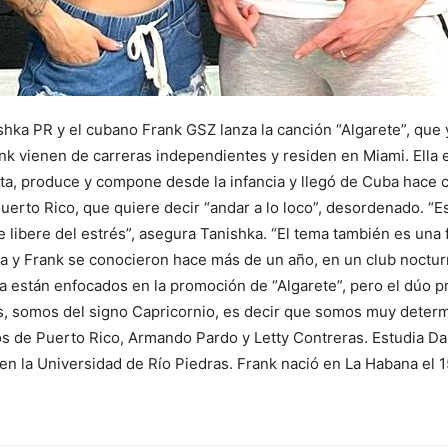
shka PR y el cubano Frank GSZ lanza la canción “Algarete”, que
nk vienen de carreras independientes y residen en Miami. Ella e
ta, produce y compone desde la infancia y llegó de Cuba hace c
rto Rico, que quiere decir “andar a lo loco”, desordenado. “Es
se libere del estrés”, asegura Tanishka. “El tema también es una 
a y Frank se conocieron hace más de un año, en un club noctur
ra están enfocados en la promoción de “Algarete”, pero el dúo 
 somos del signo Capricornio, es decir que somos muy determi
os de Puerto Rico, Armando Pardo y Letty Contreras. Estudia Da
en la Universidad de Río Piedras. Frank nació en La Habana el 