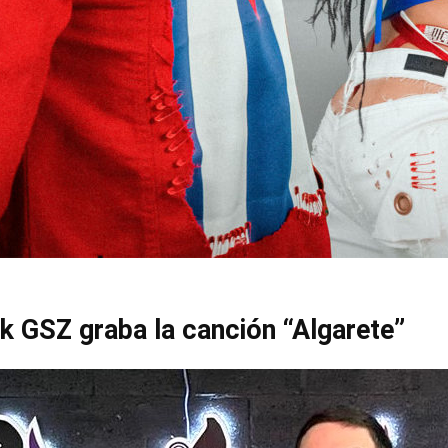
k GSZ graba la canción “Algarete”