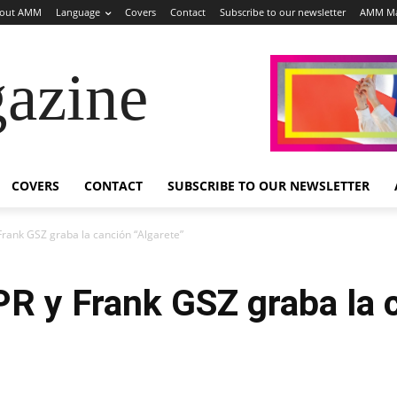
out AMM
Language
Covers
Contact
Subscribe to our newsletter
AMM Ma
azine
COVERS
CONTACT
SUBSCRIBE TO OUR NEWSLETTER
Frank GSZ graba la canción “Algarete”
PR y Frank GSZ graba la 