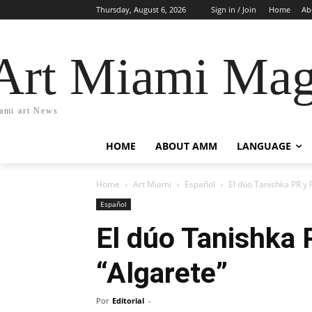
Thursday, August 6, 2026
Sign in / Join
Home
Ab
Art Miami Mag
ami art News
HOME
ABOUT AMM
LANGUAGE
Home
Art Miami
Español
El dúo Tanishka PR y 
Español
El dúo Tanishka 
“Algarete”
Por
Editorial
-