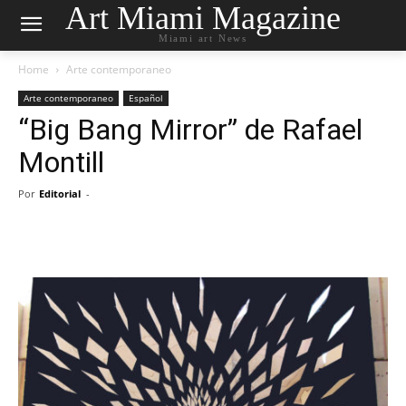
Art Miami Magazine
Miami art News
Home
Arte contemporaneo
Arte contemporaneo
Español
“Big Bang Mirror” de Rafael
Montill
Por
Editorial
-