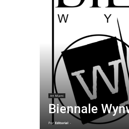
Art Miami
Biennale Wy
Por
Editorial
-