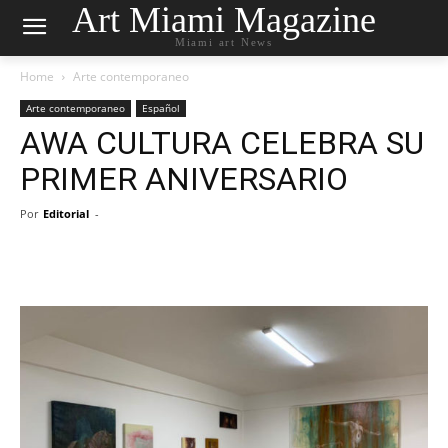
Art Miami Magazine
Miami art News
Home
Arte contemporaneo
Arte contemporaneo
Español
AWA CULTURA CELEBRA SU
PRIMER ANIVERSARIO
Por
Editorial
-