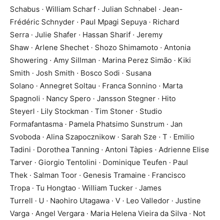
Schabus · William Scharf · Julian Schnabel · Jean-
Frédéric Schnyder · Paul Mpagi Sepuya · Richard
Serra · Julie Shafer · Hassan Sharif · Jeremy
Shaw · Arlene Shechet · Shozo Shimamoto · Antonia
Showering · Amy Sillman · Marina Perez Simão · Kiki
Smith · Josh Smith · Bosco Sodi · Susana
Solano · Annegret Soltau · Franca Sonnino · Marta
Spagnoli · Nancy Spero · Jansson Stegner · Hito
Steyerl · Lily Stockman · Tim Stoner · Studio
Formafantasma · Pamela Phatsimo Sunstrum · Jan
Svoboda · Alina Szapocznikow · Sarah Sze · T · Emilio
Tadini · Dorothea Tanning · Antoni Tàpies · Adrienne Elise
Tarver · Giorgio Tentolini · Dominique Teufen · Paul
Thek · Salman Toor · Genesis Tramaine · Francisco
Tropa · Tu Hongtao · William Tucker · James
Turrell · U · Naohiro Utagawa · V · Leo Valledor · Justine
Varga · Angel Vergara · Maria Helena Vieira da Silva · Not