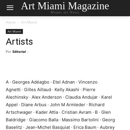
Art Miami Magazine
Miami art News
Home
Art Miami
Art Miami
Artists
Por
Editorial
-
A · Georges Adéagbo · Etel Adnan · Vincenzo
Agnetti · Gilles Aillaud · Kelly Akashi · Pierre
Alechinsky · Alex Anderson · Claudia Andujar · Karel
Appel · Diane Arbus · John M Armleder · Richard
Artschwager · Kader Attia · Cristian Avram · B · Glen
Baldridge · Giacomo Balla · Massimo Bartolini · Georg
Baselitz · Jean-Michel Basquiat · Erica Baum · Aubrey