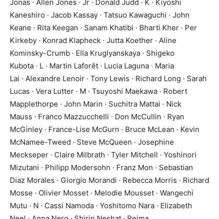
Jonas · Allen Jones · Jr · Donald Judd · K · Kiyoshi
Kaneshiro · Jacob Kassay · Tatsuo Kawaguchi · John
Keane · Rita Keegan · Sanam Khatibi · Bharti Kher · Per
Kirkeby · Konrad Klapheck · Jutta Koether · Aline
Kominsky-Crumb · Ella Kruglyanskaya · Shigeko
Kubota · L · Martin Laforêt · Lucia Laguna · Maria
Lai · Alexandre Lenoir · Tony Lewis · Richard Long · Sarah
Lucas · Vera Lutter · M · Tsuyoshi Maekawa · Robert
Mapplethorpe · John Marin · Suchitra Mattai · Nick
Mauss · Franco Mazzucchelli · Don McCullin · Ryan
McGinley · France-Lise McGurn · Bruce McLean · Kevin
McNamee-Tweed · Steve McQueen · Josephine
Meckseper · Claire Milbrath · Tyler Mitchell · Yoshinori
Mizutani · Philipp Modersohn · Franz Mon · Sebastian
Diaz Morales · Giorgio Morandi · Rebecca Morris · Richard
Mosse · Olivier Mosset · Melodie Mousset · Wangechi
Mutu · N · Cassi Namoda · Yoshitomo Nara · Elizabeth
Neel · Anna Nero · Shirin Neshat · Reima