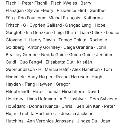
Fischli · Peter Fischli · Fischli/Weiss · Barry
Flanagan · Sylvie Fleury · Prudence Flint · Günther
Förg · Edo Fouilloux · Michel François · Katharina
Fritsch · G · Cyprien Gaillard · Gangao Lang · Hope
Gangloff · Isa Genzken · Luigi Ghirri · Liam Gillick · Louise
Giovanelli · Henry Glavin · Tomoo Gokita · Rochelle
Goldberg · Antony Gormley · Daiga Grantina · John
Beasley Greene · Nedda Guidi · Guido Guidi · Jennifer
Guidi · Guo Fengyi · Elisabetta Gut · Kristján
Guðmundsson · H · Marcia Hafif · Alex Hamilton · Tom
Hammick · Andy Harper · Rachel Harrison · Hugh
Hayden · T’ang Haywen · Gregor
Hildebrandt · Hiro · Thomas Hirschhorn · David
Hockney · Hans Hofmann · A.P. Hoshivar · Dom Sylvester
Houédard · Donna Huanca · Chris Huen Sin Kan · Peter
Hujar · Luchita Hurtado · J · Jessica Jackson
Hutchins · Ann Veronica Janssens · Jingze Du · Joan