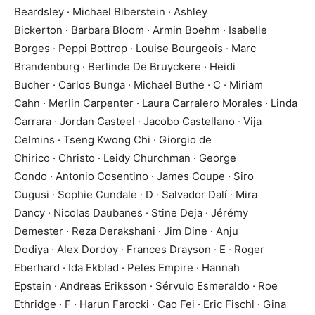
Beardsley · Michael Biberstein · Ashley
Bickerton · Barbara Bloom · Armin Boehm · Isabelle
Borges · Peppi Bottrop · Louise Bourgeois · Marc
Brandenburg · Berlinde De Bruyckere · Heidi
Bucher · Carlos Bunga · Michael Buthe · C · Miriam
Cahn · Merlin Carpenter · Laura Carralero Morales · Linda
Carrara · Jordan Casteel · Jacobo Castellano · Vija
Celmins · Tseng Kwong Chi · Giorgio de
Chirico · Christo · Leidy Churchman · George
Condo · Antonio Cosentino · James Coupe · Siro
Cugusi · Sophie Cundale · D · Salvador Dalí · Mira
Dancy · Nicolas Daubanes · Stine Deja · Jérémy
Demester · Reza Derakshani · Jim Dine · Anju
Dodiya · Alex Dordoy · Frances Drayson · E · Roger
Eberhard · Ida Ekblad · Peles Empire · Hannah
Epstein · Andreas Eriksson · Sérvulo Esmeraldo · Roe
Ethridge · F · Harun Farocki · Cao Fei · Eric Fischl · Gina