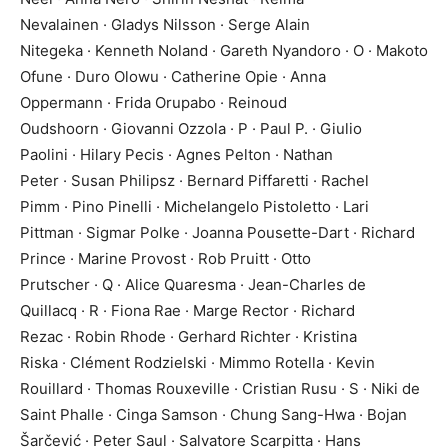
Nevalainen · Gladys Nilsson · Serge Alain
Nitegeka · Kenneth Noland · Gareth Nyandoro · O · Makoto
Ofune · Duro Olowu · Catherine Opie · Anna
Oppermann · Frida Orupabo · Reinoud
Oudshoorn · Giovanni Ozzola · P · Paul P. · Giulio
Paolini · Hilary Pecis · Agnes Pelton · Nathan
Peter · Susan Philipsz · Bernard Piffaretti · Rachel
Pimm · Pino Pinelli · Michelangelo Pistoletto · Lari
Pittman · Sigmar Polke · Joanna Pousette-Dart · Richard
Prince · Marine Provost · Rob Pruitt · Otto
Prutscher · Q · Alice Quaresma · Jean-Charles de
Quillacq · R · Fiona Rae · Marge Rector · Richard
Rezac · Robin Rhode · Gerhard Richter · Kristina
Riska · Clément Rodzielski · Mimmo Rotella · Kevin
Rouillard · Thomas Rouxeville · Cristian Rusu · S · Niki de
Saint Phalle · Cinga Samson · Chung Sang-Hwa · Bojan
Šarčević · Peter Saul · Salvatore Scarpitta · Hans