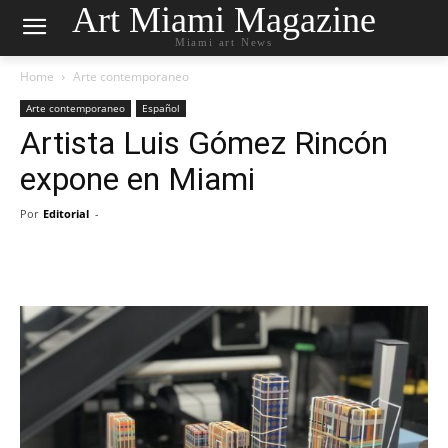
Art Miami Magazine
Miami art News
Home
Arte contemporaneo
Arte contemporaneo
Español
Artista Luis Gómez Rincón
expone en Miami
Por
Editorial
-