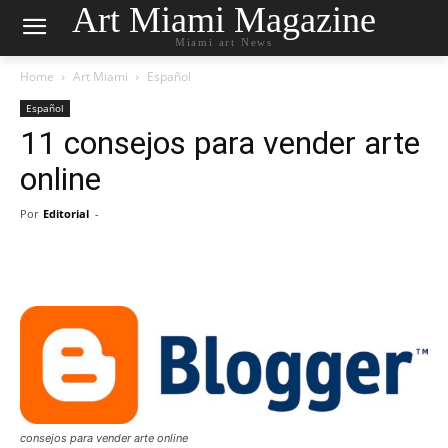
Art Miami Magazine
Miami art News
Home
Art Miami
Español
Español
11 consejos para vender arte
online
Por
Editorial
-
consejos para vender arte online