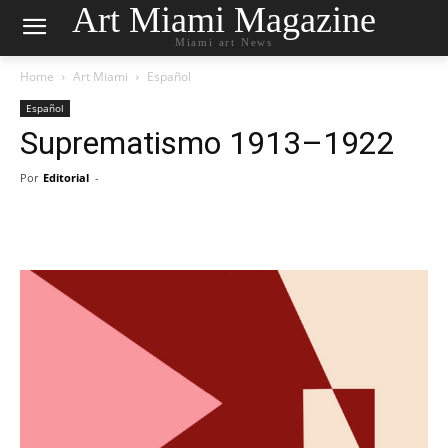
Art Miami Magazine
Miami art News
Home
Art Miami
Español
Español
Suprematismo 1913–1922
Por
Editorial
-