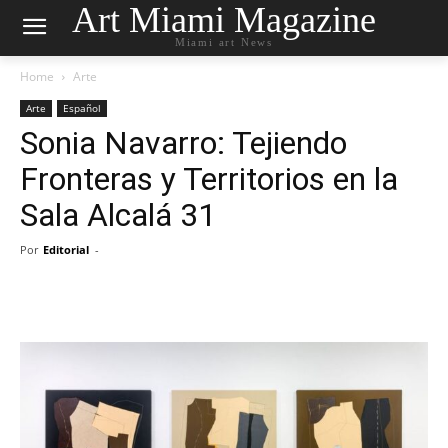
Art Miami Magazine
Miami art News
Home
Arte
Arte
Español
Sonia Navarro: Tejiendo
Fronteras y Territorios en la
Sala Alcalá 31
Por
Editorial
-