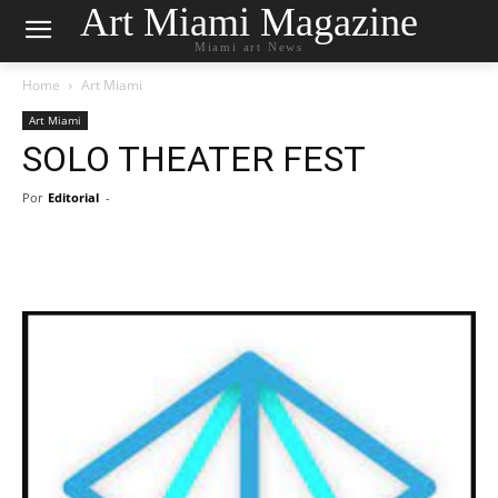
Art Miami Magazine
Miami art News
Home
Art Miami
Art Miami
SOLO THEATER FEST
Por
Editorial
-