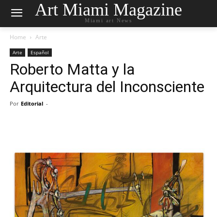
Art Miami Magazine
Miami art News
Home
Arte
Arte
Español
Roberto Matta y la
Arquitectura del Inconsciente
Por
Editorial
-