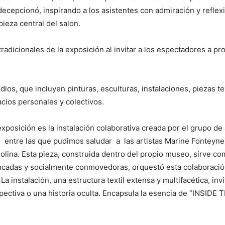
decepcionó, inspirando a los asistentes con admiración y reflex
pieza central del salon.
radicionales de la exposición al invitar a los espectadores a pr
s, que incluyen pinturas, esculturas, instalaciones, piezas tex
acios personales y colectivos.
posición es la instalación colaborativa creada por el grupo de a
, entre las que pudimos saludar a las artistas Marine Fonteyne,
olina. Esta pieza, construida dentro del propio museo, sirve co
incadas y socialmente conmovedoras, orquestó esta colaboración
a instalación, una estructura textil extensa y multifacética, invi
pectiva o una historia oculta. Encapsula la esencia de “INSIDE 