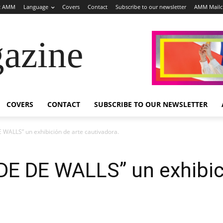
t AMM
Language
Covers
Contact
Subscribe to our newsletter
AMM Mail
azine
COVERS
CONTACT
SUBSCRIBE TO OUR NEWSLETTER
 WALLS” un exhibición de arte cautivadora.
DE DE WALLS” un exhibic