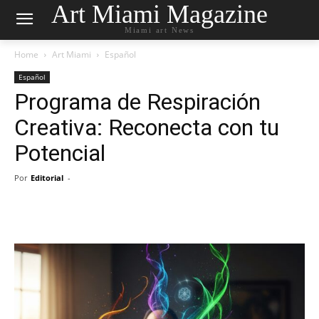
Art Miami Magazine
Miami art News
Home
Art Miami
Español
Español
Programa de Respiración
Creativa: Reconecta con tu
Potencial
Por
Editorial
-