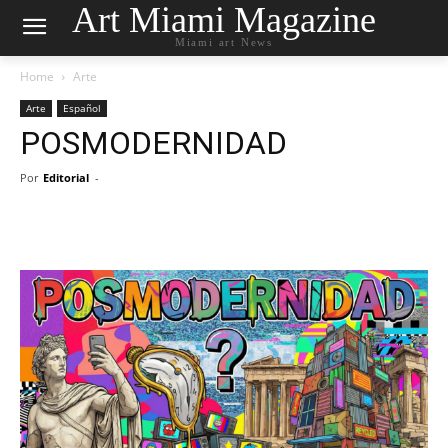
Art Miami Magazine
Miami art News
Home
Arte
Arte
Español
POSMODERNIDAD
Por
Editorial
-