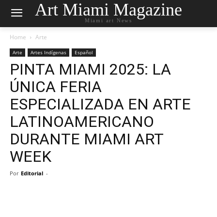
Art Miami Magazine
Miami art News
Home
Arte
Arte
Artes Indígenas
Español
PINTA MIAMI 2025: LA
ÚNICA FERIA
ESPECIALIZADA EN ARTE
LATINOAMERICANO
DURANTE MIAMI ART
WEEK
Por
Editorial
-