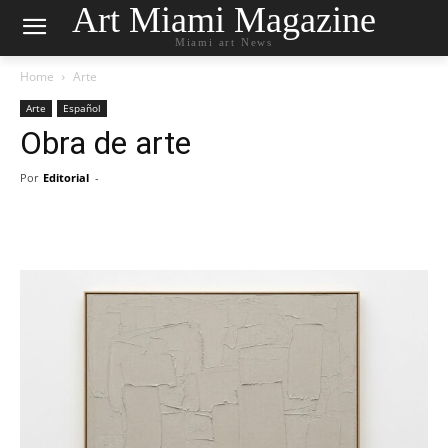
Art Miami Magazine
Miami art News
Home
Arte
Arte
Español
Obra de arte
Por
Editorial
-