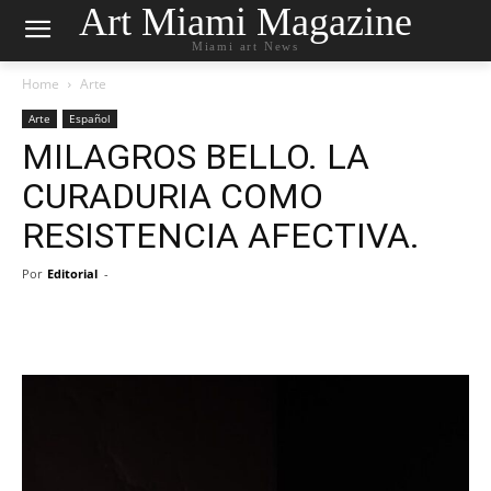
Art Miami Magazine
Miami art News
Home
Arte
Arte
Español
MILAGROS BELLO. LA
CURADURIA COMO
RESISTENCIA AFECTIVA.
Por
Editorial
-