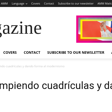
t AMM
Language
Covers
Contact
Subscribe to our newsletter
AMM Mail
azine
COVERS
CONTACT
SUBSCRIBE TO OUR NEWSLETTER
ndo cuadrículas y dando forma al modernismo
mpiendo cuadrículas y d