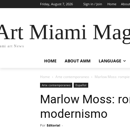
Friday, August 7, 2026
Sign in / Join
Home
Abou
Art Miami Mag
ami art News
HOME
ABOUT AMM
LANGUAGE
Home
Arte contemporaneo
Marlow Moss: rompie
Arte contemporaneo
Español
Marlow Moss: ro
modernismo
Por
Editorial
-