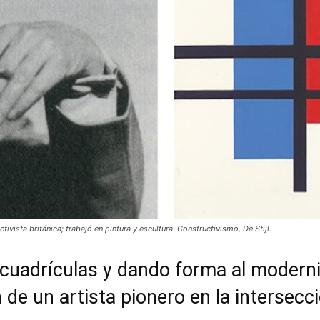
ivista británica; trabajó en pintura y escultura. Constructivismo, De Stijl.
cuadrículas y dando forma al moder
de un artista pionero en la intersecció