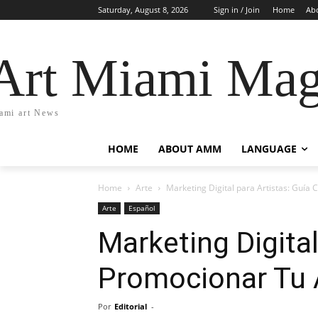
Saturday, August 8, 2026
Sign in / Join
Home
Ab
Art Miami Mag
ami art News
HOME
ABOUT AMM
LANGUAGE
Home
Arte
Marketing Digital para Artistas: Guí
Arte
Español
Marketing Digita
Promocionar Tu 
Por
Editorial
-