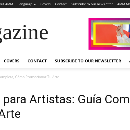
out AMM
Language
Covers
Contact
Subscribe to our newsletter
AMM Ma
azine
COVERS
CONTACT
SUBSCRIBE TO OUR NEWSLETTER
a Completa, Cómo Promocionar Tu Arte
l para Artistas: Guía Co
Arte