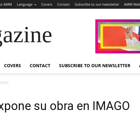
ut AMM
Language
Covers
Contact
Subscribe to our newsletter
AMM Mai
azine
COVERS
CONTACT
SUBSCRIBE TO OUR NEWSLETTER
IMAGO
expone su obra en IMAGO