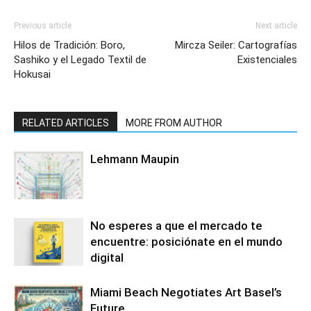
Previous article
Next article
Hilos de Tradición: Boro,
Mircza Seiler: Cartografías
Sashiko y el Legado Textil de
Existenciales
Hokusai
RELATED ARTICLES
MORE FROM AUTHOR
Lehmann Maupin
No esperes a que el mercado te
encuentre: posiciónate en el mundo
digital
Miami Beach Negotiates Art Basel’s
Future