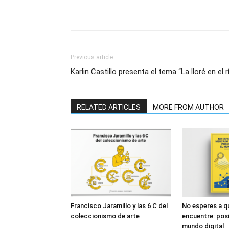
Previous article
Karlin Castillo presenta el tema “La lloré en el r
RELATED ARTICLES
MORE FROM AUTHOR
Francisco Jaramillo y las 6 C del
No esperes a q
coleccionismo de arte
encuentre: posi
mundo digital