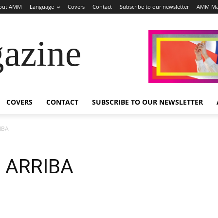
out AMM
Language
Covers
Contact
Subscribe to our newsletter
AMM Ma
azine
COVERS
CONTACT
SUBSCRIBE TO OUR NEWSLETTER
IBA
 ARRIBA