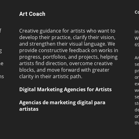
C
Art Coach
f
Creative guidance for artists who want to
i
develop their practice, clarify their vision,
W
and strengthen their visual language. We
69
g
provide constructive feedback on works in
progress, portfolios, and projects, helping
Ar
ne
artists find direction, overcome creative
s
blocks, and move forward with greater
pr
ms
clarity in their artistic path.
or
ex
Digital Marketing Agencies for Artists
we
se
Agencias de marketing digital para
st
artistas
de
on
th