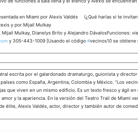
o de funciones a sala llena y el elenco y Alexis se encuentran
entada en Miami por Alexis Valdés (¿Qué harías si te invitan 
lexis y por Mijail Mulkay
 Mijail Mulkay, Dianelys Brito y Alejandro DávalosFunciones: v
.com
y 305-443-1009 [Usando el código
#
vecinos10 se obtiene
tral escrita por el galardonado dramaturgo, guionista y directo
países como España, Argentina, Colombia y México. “Los vecinos
jas que viven en un mismo edificio. Es un texto fresco y ágil en
el amor y la apariencia. En la versión del Teatro Trail de Miami 
de élite, Alexis Valdés, actor, director y también autor de come