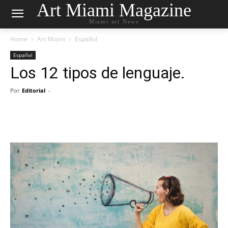
Art Miami Magazine
Miami art News
Home
Art Miami
Español
Español
Los 12 tipos de lenguaje.
Por
Editorial
-