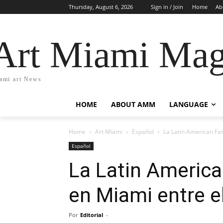
Thursday, August 6, 2026
Sign in / Join
Home
Ab
Art Miami Mag
ami art News
HOME
ABOUT AMM
LANGUAGE
Home
Art Miami
Español
La Latin American Fas
Español
La Latin America
en Miami entre e
Por
Editorial
-