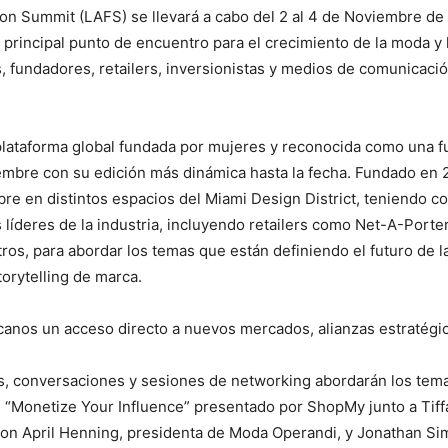
ion Summit (LAFS) se llevará a cabo del 2 al 4 de Noviembre de
principal punto de encuentro para el crecimiento de la moda y l
, fundadores, retailers, inversionistas y medios de comunica
lataforma global fundada por mujeres y reconocida como una fu
embre con su edición más dinámica hasta la fecha. Fundado en
bre en distintos espacios del Miami Design District, teniendo 
s líderes de la industria, incluyendo retailers como Net-A-Por
ros, para abordar los temas que están definiendo el futuro de l
 storytelling de marca.
icanos un acceso directo a nuevos mercados, alianzas estratégi
es, conversaciones y sesiones de networking abordarán los temas
n “Monetize Your Influence” presentado por ShopMy junto a Tif
 con April Henning, presidenta de Moda Operandi, y Jonathan S