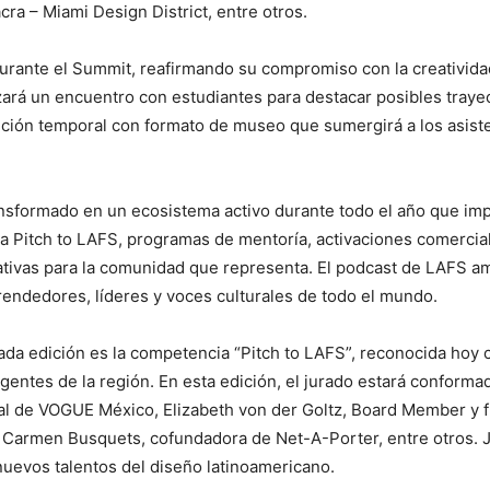
ra – Miami Design District, entre otros.
urante el Summit, reafirmando su compromiso con la creatividad 
rá un encuentro con estudiantes para destacar posibles trayect
ición temporal con formato de museo que sumergirá a los asiste
ansformado en un ecosistema activo durante todo el año que imp
Pitch to LAFS, programas de mentoría, activaciones comerciales
tivas para la comunidad que representa. El podcast de LAFS am
rendedores, líderes y voces culturales de todo el mundo.
a edición es la competencia “Pitch to LAFS”, reconocida hoy
entes de la región. En esta edición, el jurado estará conforma
orial de VOGUE México, Elizabeth von der Goltz, Board Member y
 Carmen Busquets, cofundadora de Net-A-Porter, entre otros. Ju
 nuevos talentos del diseño latinoamericano.