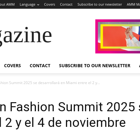
out AMM
Language
Covers
Contact
Subscribe to our newsletter
AMM Ma
azine
COVERS
CONTACT
SUBSCRIBE TO OUR NEWSLETTER
hion Summit 2025 se desarrollará en Miami entre el 2 y...
n Fashion Summit 2025 s
l 2 y el 4 de noviembre