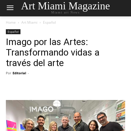
Art Miami Magazine
Miami art News
Home
Art Miami
Español
Español
Imago por las Artes:
Transformando vidas a
través del arte
Por
Editorial
-