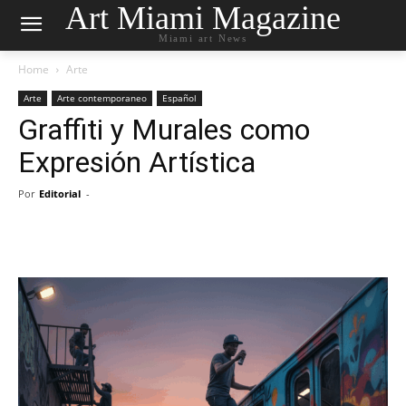
Art Miami Magazine
Miami art News
Home
Arte
Arte
Arte contemporaneo
Español
Graffiti y Murales como
Expresión Artística
Por
Editorial
-