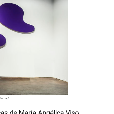
 Bernad
as de María Angélica Viso