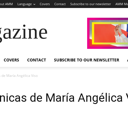
out AMM
Language
Covers
Contact
Subscribe to our newsletter
AMM Ma
azine
COVERS
CONTACT
SUBSCRIBE TO OUR NEWSLETTER
 de María Angélica Viso
icas de María Angélica 