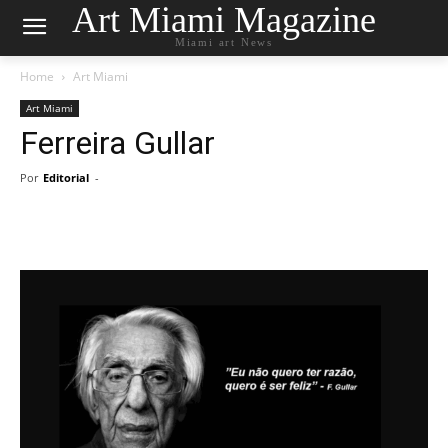
Art Miami Magazine
Miami art News
Home
Art Miami
Art Miami
Ferreira Gullar
Por
Editorial
-