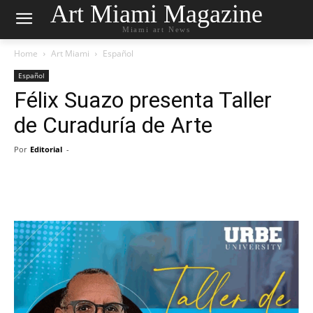
Art Miami Magazine
Miami art News
Home
Art Miami
Español
Español
Félix Suazo presenta Taller
de Curaduría de Arte
Por
Editorial
-