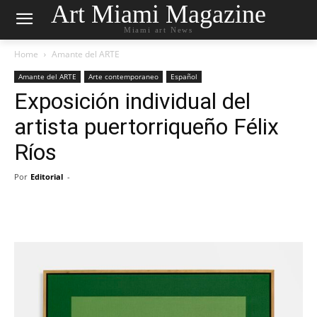
Art Miami Magazine
Miami art News
Home
Amante del ARTE
Amante del ARTE
Arte contemporaneo
Español
Exposición individual del
artista puertorriqueño Félix
Ríos
Por
Editorial
-