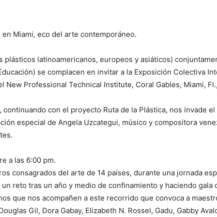
es en Miami, eco del arte contemporáneo.
tas plásticos latinoamericanos, europeos y asiáticos) conjuntame
Educación) se complacen en invitar a la Exposición Colectiva In
el New Professional Technical Institute, Coral Gables, Miami, F
.
, continuando con el proyecto Ruta de la Plástica, nos invade 
pación especial de Angela Uzcategui, músico y compositora ven
tes.
e a las 6:00 pm.
os consagrados del arte de 14 países, durante una jornada espe
 un reto tras un año y medio de confinamiento y haciendo gala 
mos que nos acompañen a este recorrido que convoca a maestro
Douglas Gil, Dora Gabay, Elizabeth N. Rossel, Gadu, Gabby Avalo