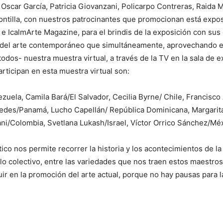
car García, Patricia Giovanzani, Policarpo Contreras, Raida Ma
ontilla, con nuestros patrocinantes que promocionan está exp
 e IcalmArte Magazine, para el brindis de la exposición con s
nes del arte contemporáneo que simultáneamente, aprovechando 
dos- nuestra muestra virtual, a través de la TV en la sala de e
articipan en esta muestra virtual son:
uela, Camila Bará/El Salvador, Cecilia Byrne/ Chile, Francisco
medes/Panamá, Lucho Capellán/ República Dominicana, Margarita
ani/Colombia, Svetlana Lukash/Israel, Víctor Orrico Sánchez/Mé
tico nos permite recorrer la historia y los acontecimientos de 
o colectivo, entre las variedades que nos traen estos maestros d
uir en la promoción del arte actual, porque no hay pausas para