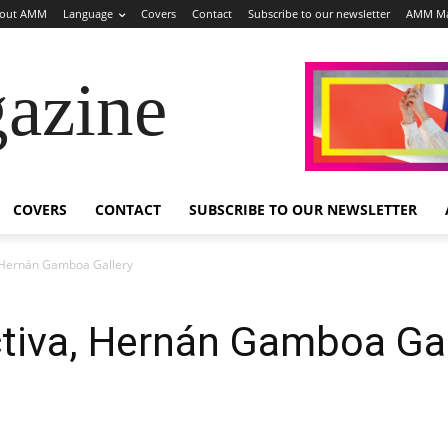
out AMM
Language
Covers
Contact
Subscribe to our newsletter
AMM Ma
azine
COVERS
CONTACT
SUBSCRIBE TO OUR NEWSLETTER
 Hernán Gamboa Gallery
tiva, Hernán Gamboa Gal