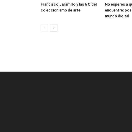
Francisco Jaramillo y las 6 C del
No esperes a q
coleccionismo de arte
encuentre: posi
mundo digital