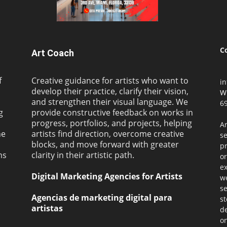
C
Art Coach
f
Creative guidance for artists who want to
i
develop their practice, clarify their vision,
W
and strengthen their visual language. We
69
g
provide constructive feedback on works in
progress, portfolios, and projects, helping
Ar
ne
artists find direction, overcome creative
s
blocks, and move forward with greater
pr
ms
clarity in their artistic path.
or
ex
Digital Marketing Agencies for Artists
we
se
Agencias de marketing digital para
st
artistas
de
on