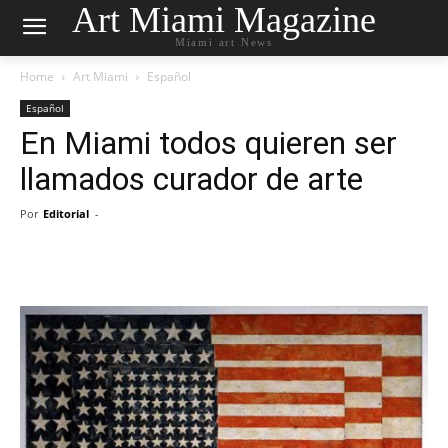
Art Miami Magazine
Miami art News
Home
Art Miami
Español
Español
En Miami todos quieren ser
llamados curador de arte
Por
Editorial
-