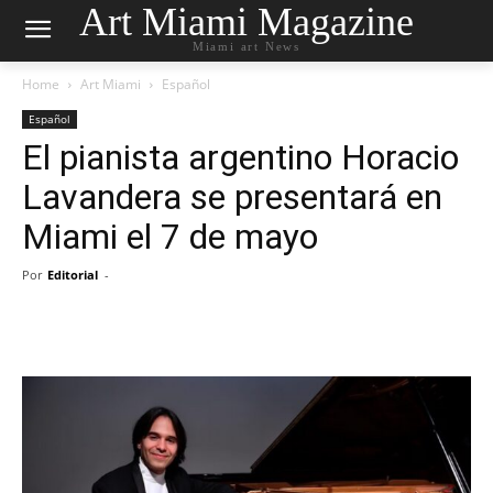
Art Miami Magazine
Miami art News
Home
Art Miami
Español
Español
El pianista argentino Horacio
Lavandera se presentará en
Miami el 7 de mayo
Por
Editorial
-